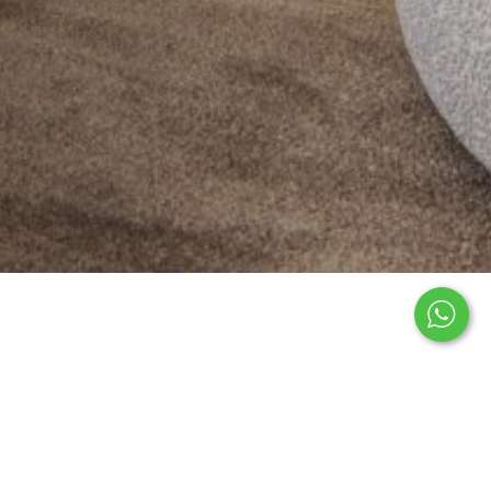
Casas nos Bairros
rciais
Nobres