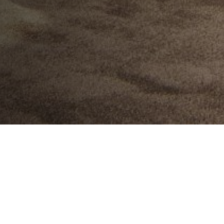
Sítios no
Imóveis
Campo
Come