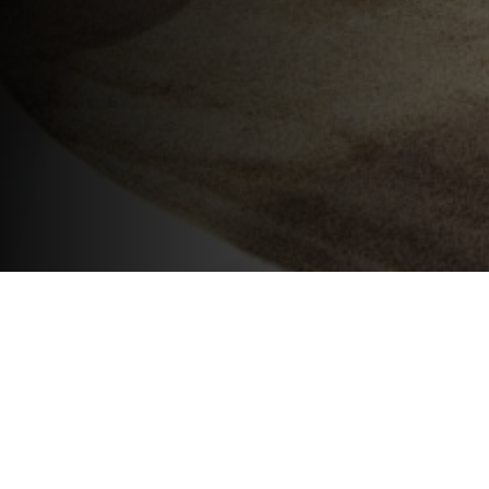
Imóveis no
Sobrados
Litoral
de Luxo